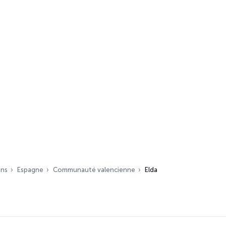
ons
Espagne
Communauté valencienne
Elda
s…