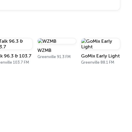
WZMB
lk 96.3 & 103.7
GoMix Early Light
Greenville 91.3 FM
enville 103.7 FM
Greenville 88.1 FM