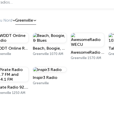
du Nord
Greenville
WDDT Online Radio
Beach, Boogie, & Blues
Ta
AwesomeRadio WECU
enville
Greenville 1070 AM
Gre
Greenville 1570 AM
Inspir3 Radio
Greenville
Pirate Radio 92.7 FM and 104.1 FM
eenville 1250 AM