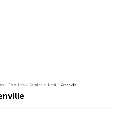
ons
États-Unis
Caroline du Nord
Greenville
nville
s…