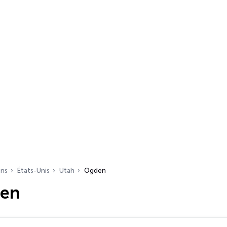
ons
États-Unis
Utah
Ogden
den
s…