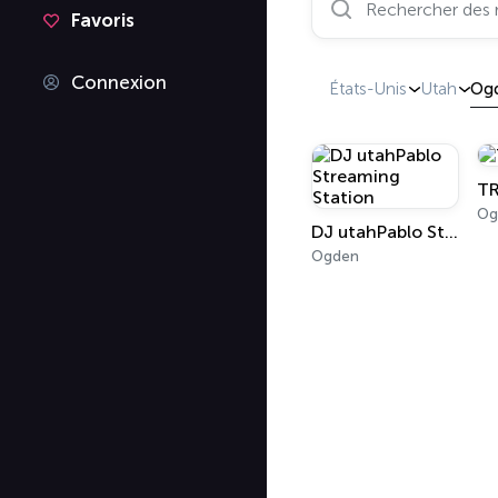
Favoris
Connexion
États-Unis
Utah
Og
TR
Og
DJ utahPablo Streaming Station
Ogden