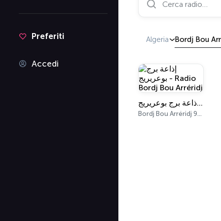
Preferiti
Algeria
Bordj Bou Arr
Accedi
إذاعة برج بوعريريج - Radio Bordj Bou Arréridj
Bordj Bou Arréridj 96.2 FM