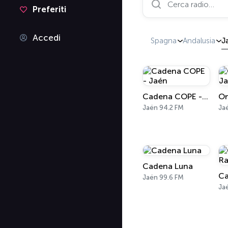
Preferiti
Accedi
Spagna
Andalusia
J
Cadena COPE - Jaén
On
Jaén 94.2 FM
Ja
Cadena Luna
Jaén 99.6 FM