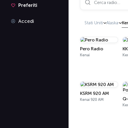
Preferiti
Accedi
Stati Uniti
Alaska
Ke
Pero Radio
KK
Kenai
Ke
KSRM 920 AM
Q-
Kenai 920 AM
Ke