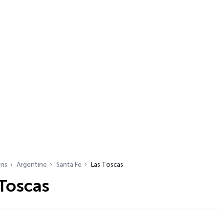
ons
Argentine
Santa Fe
Las Toscas
 Toscas
s…