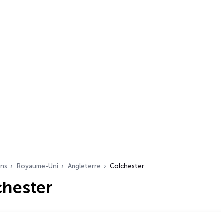
ons
Royaume-Uni
Angleterre
Colchester
chester
s…