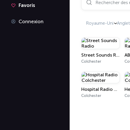
Favoris
Connexion
Royaume-Uni
Anglet
Street Sounds Radio
AB
Colchester
Co
Hospital Radio Colchester
He
Colchester
Co