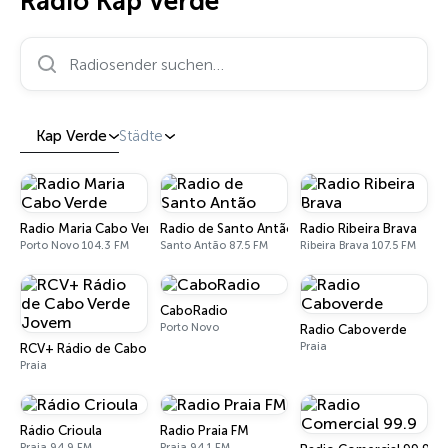
Radio Kap Verde
Radiosender suchen…
Kap Verde
Städte
Radio Maria Cabo Verde
Radio de Santo Antão
Radio Ribeira Brava
Porto Novo 104.3 FM
Santo Antão 87.5 FM
Ribeira Brava 107.5 FM
СaboRadio
Porto Novo
Radio Caboverde
Praia
RCV+ Rádio de Cabo Verde Jovem
Praia
Rádio Crioula
Radio Praia FM
Praia 94.9 FM
Praia 94.1 FM