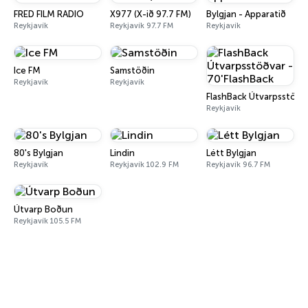
FRED FILM RADIO
X977 (X-ið 97.7 FM)
Bylgjan - Apparatið
Reykjavík
Reykjavík 97.7 FM
Reykjavík
Ice FM
Samstöðin
Reykjavík
Reykjavík
FlashBack Útvarpsstöðva
Reykjavík
80's Bylgjan
Lindin
Létt Bylgjan
Reykjavík
Reykjavík 102.9 FM
Reykjavík 96.7 FM
Útvarp Boðun
Reykjavík 105.5 FM