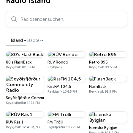
Radio Island
Radiosender suchen…
Island
Städte
80's FlashBack
RÚV Rondó
Retro 895
Reykjavík 101.5 FM
Reykjavík
Reykjavík 89.5 FM
KissFM 104,5
FlashBack
Reykjavík 104.5 FM
Reykjavík 91.9 FM
Seyðisfjörður Community Radio
Seydisfjörður 107.1 FM
RÚV Rás 1
FM Trölli
Reykjavík 92.4 FM, 93.5 FM
Siglufjörður 103.7 FM
Íslenska Bylgjan
Reykjavík 103.9 FM