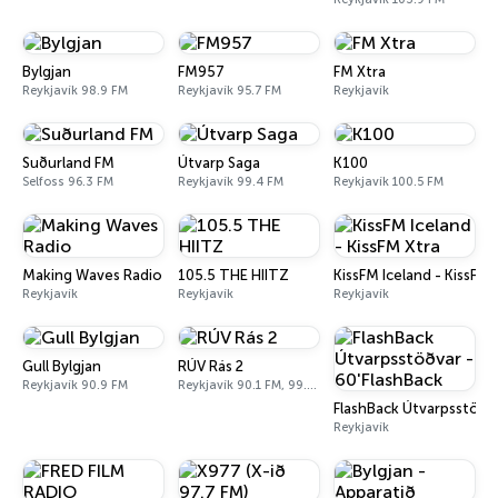
Bylgjan
FM957
FM Xtra
Reykjavík 98.9 FM
Reykjavík 95.7 FM
Reykjavík
Suðurland FM
Útvarp Saga
K100
Selfoss 96.3 FM
Reykjavík 99.4 FM
Reykjavík 100.5 FM
Making Waves Radio
105.5 THE HIITZ
KissFM Iceland - KissFM 
Reykjavík
Reykjavík
Reykjavík
Gull Bylgjan
RÚV Rás 2
Reykjavík 90.9 FM
Reykjavík 90.1 FM, 99.9 FM
FlashBack Útvarpsstöðva
Reykjavík