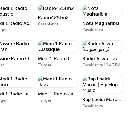
Radio425fm2
Medi 1 Radio Acoustic
Nota Magharibia
Casablanca
nger
Casablanca
Yassine Radio Quran
Medi 1 Radio Classique
Radio Aswat (راديو أصوات)
at
Tanger
Casablanca 104.3 FM
Medi 1 Radio Latino
Medi 1 Radio Jazz
Rap Lbeldi Maroc | Hip Hop Music
nger
Tanger
Casablanca