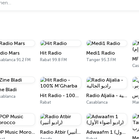
dio Mars
Hit Radio
Medi1 Radio
sablanca 91.2 FM
Rabat 99.8 FM
Tanger 95.3 FM
Cas
ne Bladi
Hit Radio - 100% M'Gharba
Radio Aljalia - راديو الجالية
وس
sablanca
Rabat
Casablanca
Mar
POP Music Morocco
Radio Atbir (راديو أتبير)
Adwaafm 1 (راديو أضواء الأول)
bat
Agadir
Rabat