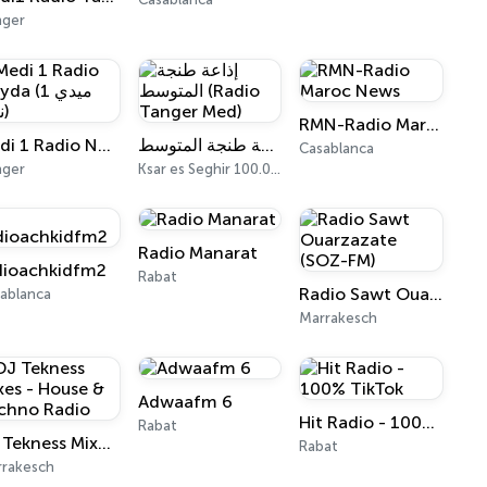
nger
RMN-Radio Maroc News
إذاعة طنجة المتوسط (Radio Tanger Med)
Medi 1 Radio Nayda (ميدي 1 نايدا)
Casablanca
nger
Ksar es Seghir 100.0 FM
Radio Manarat
dioachkidfm2
Rabat
Radio Sawt Ouarzazate (SOZ-FM)
ablanca
Marrakesch
Adwaafm 6
Hit Radio - 100% TikTok
Rabat
DJ Tekness Mixes - House & Techno Radio
Rabat
rakesch