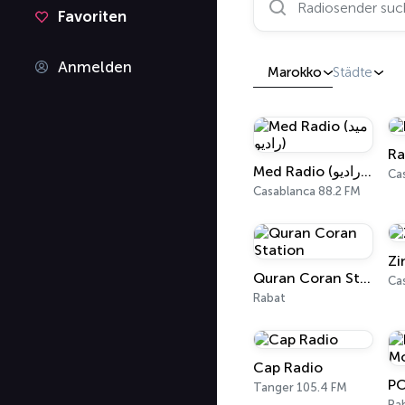
Favoriten
Anmelden
Marokko
Städte
Ra
Med Radio (ميد راديو)
Ca
Casablanca 88.2 FM
Zi
Quran Coran Station
Ca
Rabat
Cap Radio
Tanger 105.4 FM
Ra