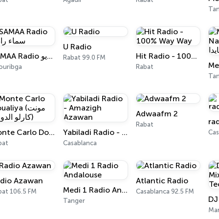
Ta
U Radio
SAMAA Radio سماء راديو
Hit Radio - 100% Way Way
Rabat 99.0 FM
ouribga
Rabat
Ta
Adwaafm 2
ra
Rabat
Monte Carlo Doualiya (مونت كارلو الدولية)
Yabiladi Radio - Amazigh Azawan
Cas
bat
Casablanca
dio Azawan
Atlantic Radio
Medi 1 Radio Andalouse
bat 106.5 FM
Casablanca 92.5 FM
Tanger
Mar