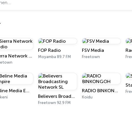
FOP Radio
FSV Media
Ra
Sierra Network Radio
Moyamba 89.7 FM
Freetown
Fre
eetown
St
Beline Media Empire
RADIO BINKONGOH
Fre
Believers Broadcasting Network SL
keni
Koidu
Freetown 92.9 FM