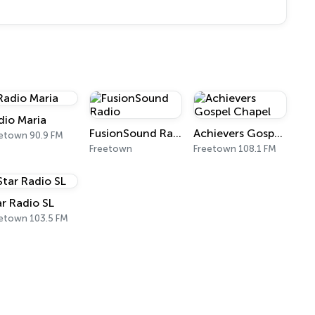
dio Maria
FusionSound Radio
Achievers Gospel Chapel
etown 90.9 FM
Freetown
Freetown 108.1 FM
ar Radio SL
etown 103.5 FM