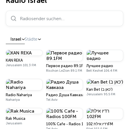
Radio Israel
Radiosender suchen…
Israel
Städte
KAN REKA
Jerusalem 101.3 FM
Первое радио 89.1FM
Лучшее радио
Rischon LeZion 89.1 FM
Beit Keshet 106.4 FM
Kan Bet (כאן ב')
Jerusalem 95.5 FM
Radio Nahariya
Радио Душа Кавказа
Nahariya
Tel Aviv
Rak Musica
Jerusalem
100% Cafe - Radios 100FM
רדיו אילת 102FM
Tel Aviv
Eilat 102.0 FM