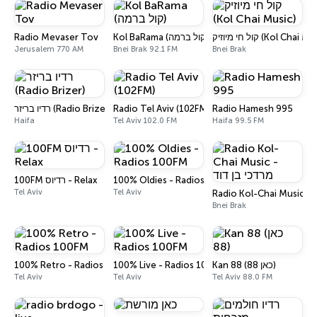
Radio Mevaser Tov
Kol BaRama (קול ברמה)
קול חי מיוזיק (Kol Chai 
Jerusalem 770 AM
Bnei Brak 92.1 FM
Bnei Brak
רדיו בריזר (Radio Brizer)
Radio Tel Aviv (102FM)
Radio Hamesh 995
Haifa
Tel Aviv 102.0 FM
Haifa 99.5 FM
100FM רדיוס - Relax
100% Oldies - Radios 100FM
Tel Aviv
Tel Aviv
Rad
Bnei Brak
100% Retro - Radios 100FM
100% Live - Radios 100FM
Kan 88 (כאן 88)
Tel Aviv
Tel Aviv
Tel Aviv 88.0 FM