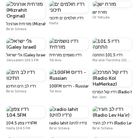
מזרח ישן
Or Yehuda
רדיו חולמים ים תיכוני
Haifa
מזרחית אורגינל (Mizrahit Orginal)
Be'er Scheva
רדיו 101.5 התחנה
רדיו נושמים מזרחית
גלי ישראל (Galey Israel)
Jerusalem 106.5 FM
Tel Aviv
Ma'alot-Tarshiha 101.5 FM
100FM רדיוס - Russian
רדיו לב הים התיכון
Be'er Scheva
Tel Aviv
רדיו קול המרכז (R
Bat Jam
רדיו לב העיר (Radio Lev 
radio lahit (רדיו להיט)
רדיו צפון 104.5FM
Haifa 104.5 FM
Be'er Scheva
Be'er Scheva