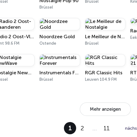
Nostalgie Pop 90
ssel
Brüssel
Kin
Brüssel
Ra
Radio 2 Oost-Vlaanderen
Noordzee Gold
Le Meilleur de Nostalgie
Eek
nt 98.6 FM
Ostende
Brüssel
Nostalgie NewWave
Instrumentals Forever
RGR Classic Hits
ssel
Brüssel
Leuven 104.9 FM
Brü
Mehr anzeigen
1
2
…
11
nächs