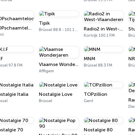
Tipik
TOPschaamteloos
Radio2 in West-Vlaanderen
Brüssel 88.8 - 101.1 FM
nt
Kortrijk 100.1 FM
Brü
.F
MNM
NR
Vlaamse Wonderjaren
ssel 97.8 FM
Brüssel 88.3 FM
Brü
Affligem
stalgie Italia
Nostalgie Love
TOPzillion
Ra
ssel
Brüssel
Gent
Die
stalgie 70
Nostalgie 80
Ra