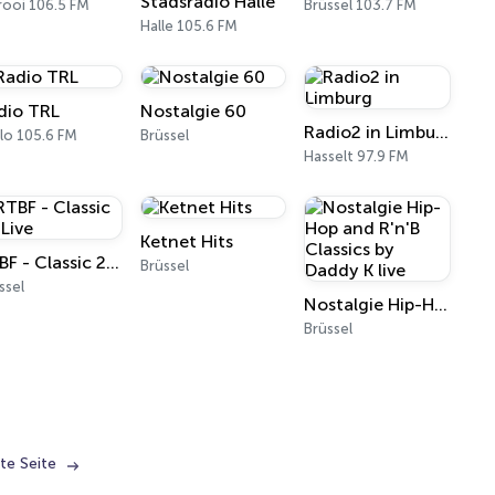
Stadsradio Halle
rooi 106.5 FM
Brüssel 103.7 FM
Halle 105.6 FM
dio TRL
Nostalgie 60
Radio2 in Limburg
lo 105.6 FM
Brüssel
Hasselt 97.9 FM
Ketnet Hits
RTBF - Classic 21 Live
Brüssel
ssel
Nostalgie Hip-Hop and R'n'B Classics by Daddy K live
Brüssel
te Seite