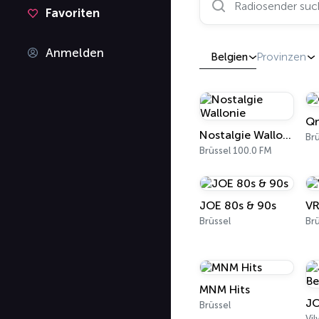
Favoriten
Anmelden
Belgien
Provinzen
Qm
Nostalgie Wallonie
Brü
Brüssel 100.0 FM
JOE 80s & 90s
VR
Brüssel
Brü
MNM Hits
JO
Brüssel
Vi