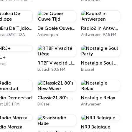
StuBru De Tijdloze
De Goeie Ouwe Tijd
Radio2 in Antwerpen
ssel DAB+ 12A
Antwerpen
Antwerpen 97.5 FM
J+
RTBF Vivacité Liège
Nostalgie Soul Party
ssel
Lüttich 90.5 FM
Brüssel
dio Demerstad
Classic21 80's New Wave
Nostalgie Relax
st 105.1 FM
Brüssel
Antwerpen
dio Monza
NRJ Belgique