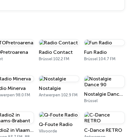
Pretroarena
Radio Contact
Fun Radio
nt
Brüssel 102.2 FM
Brüssel 104.7 FM
dio Minerva
Nostalgie
Nostalgie Dance 90
werpen 98.0 FM
Antwerpen 102.9 FM
Brüssel
Q-Foute Radio
Radio2 in Vlaams-Brabant
C-Dance RETRO
Vilvoorde
Leuven 93.7 FM, 88.7 FM, 92.4 FM
Antwerpen