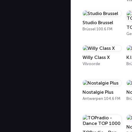
Studio Brussel
Brüssel 100.6 FM
Ge
Willy Class X
K.I
Vilvoorde
Brü
Nostalgie Plus
No
Antwerpen 104.6 FM
Brü
No