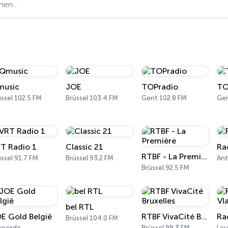
usic
JOE
TOPradio
TO
ssel 102.5 FM
Brüssel 103.4 FM
Gent 102.8 FM
Ge
T Radio 1
Classic 21
Ra
RTBF - La Première
ssel 91.7 FM
Brüssel 93.2 FM
Ant
Brüssel 92.5 FM
bel RTL
E Gold België
RTBF VivaCité Bruxelles
Brüssel 104.0 FM
lvoorde
Brüssel 99.3 FM