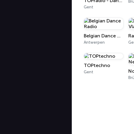
TOPradio - Dance TOP 1000
Brü
Gent
Belgian Dance Radio
Antwerpen
Ge
TOPtechno
Gent
Brü