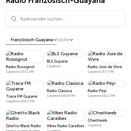
Radio Französisch-Guayana
Radiosender suchen…
Französisch-Guayana
Städte
BLS Guyane
Cayenne
Radio Rossignol
Radio Joie de Vivre
Cayenne 107.2 FM
Cayenne 97.7 FM
Radio Classica
Radio Péyi
Cayenne 106.8 FM
Cayenne 101.1 FM
Trace FM Guyane
Cayenne 104.3 FM
Chwitiweb
Cayenne
Ghetto Black Radio
Vibes Radio Caraïbes
Saint-Laurent-du-Maroni
Cayenne