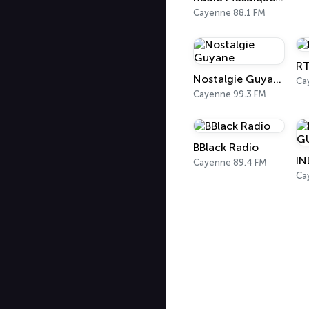
Cayenne 88.1 FM
R
Nostalgie Guyane
Ca
Cayenne 99.3 FM
BBlack Radio
IN
Cayenne 89.4 FM
Ca