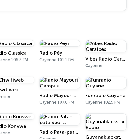
dio Classica
Radio Péyi
Vibes Radio Caraïbes
enne 106.8 FM
Cayenne 101.1 FM
Cayenne
witiweb
Radio Mayouri Campus
Funradio Guyane
yenne
Cayenne 107.6 FM
Cayenne 102.9 FM
dio Konvwé
Radio Pata-pata Sports
yenne
Guyanablackstar Radio
Cayenne