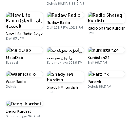
Dohuk 88.5 FM, 88.9 FM
Rudaw Radio
Erbil 102.7 FM, 102.9 FM
Radio Shafaq Kurdish
Erbil
New Life Radio (راديو الحياة الجديدة)
Erbil 97.1 FM
MeloDiab
ڕادیۆی سوننەت
Kurdistan24
Bagdad
Sulaimaniyya 106.9 FM
Erbil 99.7 FM
Waar Radio
Parzink
Dohuk
Dohuk 88.3 FM
Shady FM Kurdish
Erbil
Dengi Kurdsat
Sulaimaniyya 96.3 FM