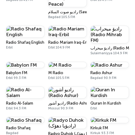
راديو صوت السلام (Sawt Al-Salam / Voice of Pea
Bagdad 105.5 FM
Radio Shafaq English
Radio Mariam Iraq-Erbil
Erbil
Erbil 104.9 FM
رادیۆ میحراب (Radio 
Sulaimaniyya 104.9 FM
Babylon FM
M Radio
Radio Ashur
Erbil 99.3 FM
Erbil 105.5 FM
Bagdad 90.9 FM
Radio Al-Salam
راديو أشور (Radio Ashur)
Quran In Kurdish
Erbil 94.3 FM
Mossul 90.9 FM
Erbil
Radio Shafaq
Kirkuk FM
Bagdad
Kirkuk 93.3 FM
Radyo Duhok (رادیۆیا دھۆک)