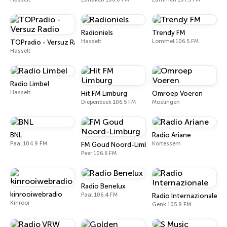
Radioniels
Trendy FM
Hasselt
Lommel 106.5 FM
TOPradio - Versuz Radio
Hasselt
Radio Limbel
Hasselt
Hit FM Limburg
Omroep Voeren
Diepenbeek 106.5 FM
Moelingen
BNL
Radio Ariane
Paal 104.9 FM
Kortessem
FM Goud Noord-Limburg
Peer 106.6 FM
Radio Benelux
kinrooiwebradio
Paal 106.4 FM
Radio Internazionale
Kinrooi
Genk 105.8 FM