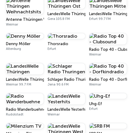
LandesWelle Thüringen Ost
LandesWelle Thüringen
Gera 105.8 FM
Erfurt 99.7 FM
Antenne Thüringen Weihnachtshits
Weimar
Denny Möller
Thorsradio
Altenburg
Erfurt
Radio Top 40 - Clubso
Weimar
LandesWelle Thüringen
Schlager Radio Thuringen
Radio Top 40 - Dorfkin
Weimar 99.7 FM
Jena 90.6 FM
Weimar
Uhg-Ef
Erfurt
Radio Wanderbuehne
LandesWelle Yesterhits
Rudolstadt
Weimar