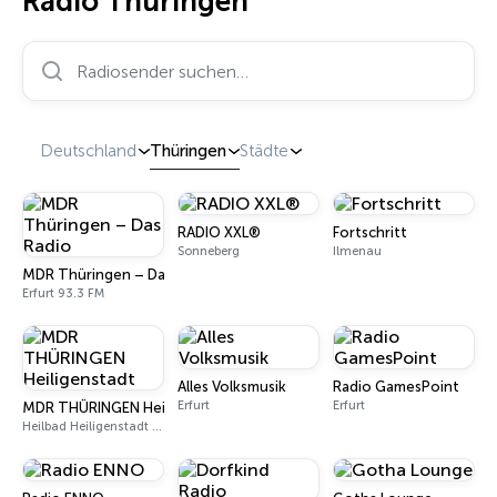
Radio Thüringen
Radiosender suchen…
Deutschland
Thüringen
Städte
RADIO XXL®
Fortschritt
Sonneberg
Ilmenau
MDR Thüringen – Das Radio
Erfurt 93.3 FM
Alles Volksmusik
Radio GamesPoint
Erfurt
Erfurt
MDR THÜRINGEN Heiligenstadt
Heilbad Heiligenstadt 93.6 FM