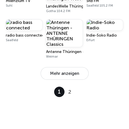
Milenzium TV
SRB FM
Suhl
Saalfeld 105.2 FM
LandesWelle Thüringen West
Gotha 104.2 FM
radio bass connected
Indie-Soko Radio
Saalfeld
Erfurt
Antenne Thüringen -ANTENNE THÜRINGEN Cla
Weimar
Mehr anzeigen
1
2