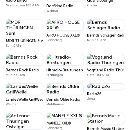
Radio ENNO
Gotha Lounge
Nordhausen 100.4 FM
Gotha
Dorfkind Radio
Weimar
AFRO HOUSE XXL®
Bernds Schlager Radio
Sonneberg
Mühlhausen
MDR THÜRINGEN Suhl
Suhl DAB+
Bernds Rock Radio
Hitradio-Breitungen
Vogtland Radio Thürin
Mühlhausen
Breitungen
Gera 104.5 FM
Radio26
Jena
LandesWelle GrillWelle
Bernds Oldie Radio
Weimar
Mühlhausen
MANELE XXL®
Sonneberg
Bernds Music Station