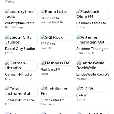
Weimar
Radio Lotte
Weimar 106.6 FM
countrytime-radio
Flashback Oldie FM
Bad Salzungen
Gotha
SRB Rock
Saalfeld
Electri C Ity Studios
Antenne Thuringen Os
Erfurt
Gera 98.3 FM
Flashbass.FM
Erfurt
German-Hitradio
LandesWelle RockWelle
Erfurt
Weimar
D-J-W
Gotha
Total instrumental
Suchtikeller Fm
Erfurt
Altenburg