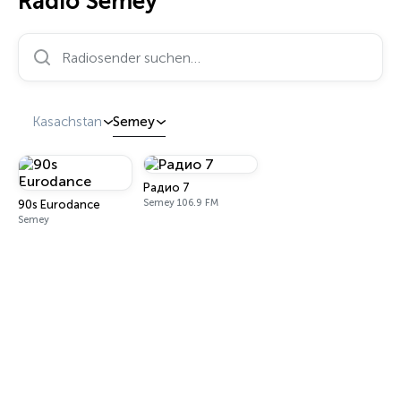
Radio Semey
Radiosender suchen…
Kasachstan
Semey
Радио 7
Semey 106.9 FM
90s Eurodance
Semey