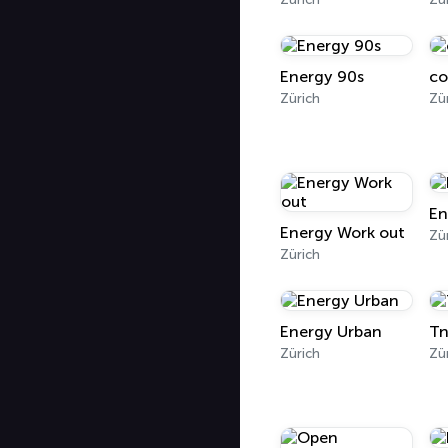
Energy 90s
co
Zürich
Zü
En
Energy Work out
Zü
Zürich
Energy Urban
Tn
Zürich
Zü