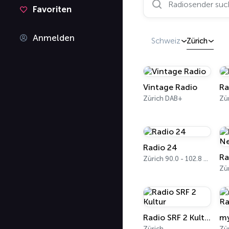
Favoriten
Anmelden
Schweiz
Zürich
Vintage Radio
Ra
Zürich DAB+
Zü
Radio 24
Zürich 90.0 - 102.8 FM
Zü
Radio SRF 2 Kultur
my
Zürich
Zü