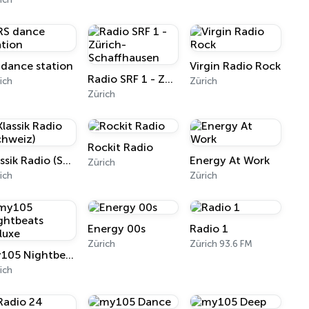
 dance station
Virgin Radio Rock
Radio SRF 1 - Zürich-Schaffhausen
ich
Zürich
Zürich
Rockit Radio
Klassik Radio (Schweiz)
Energy At Work
Zürich
ich
Zürich
Energy 00s
Radio 1
Zürich
Zürich 93.6 FM
my105 Nightbeats Deluxe
ich