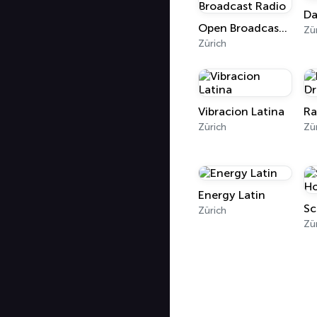
Da
Open Broadcast Radio
Zü
Zürich
Vibracion Latina
Zürich
Zü
Energy Latin
Zürich
Zü