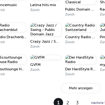
ncemusic
Latina hits mix
Public Domain Classical
Ra
rich
Zürich
Zürich
Zür
Radio Drachenblut
Country Radio Switzerland
Pi
Crazy Jazz / Swing - Public Domain Jazz
rich
Zürich
Zür
Zürich
GVFM
my
Scoutlounge House Radio
Der HardStyle Radio
Zürich
Zür
rich
Zürich
Mehr anzeigen
1
2
3
nächste 