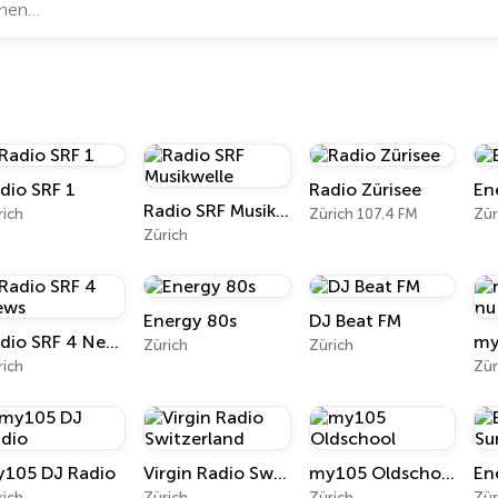
dio SRF 1
Radio Zürisee
En
Radio SRF Musikwelle
rich
Zürich 107.4 FM
Zür
Zürich
Energy 80s
DJ Beat FM
Radio SRF 4 News
Zürich
Zürich
rich
Zür
105 DJ Radio
Virgin Radio Switzerland
my105 Oldschool
rich
Zürich
Zürich
Zür