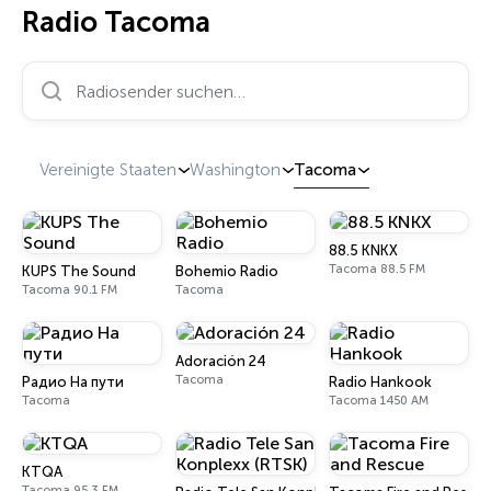
Radio Tacoma
Radiosender suchen…
Vereinigte Staaten
Washington
Tacoma
88.5 KNKX
Tacoma 88.5 FM
KUPS The Sound
Bohemio Radio
Tacoma 90.1 FM
Tacoma
Adoración 24
Tacoma
Радио На пути
Radio Hankook
Tacoma
Tacoma 1450 AM
KTQA
Tacoma 95.3 FM