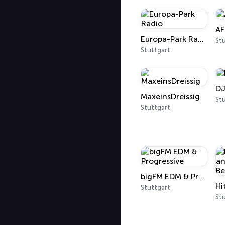
A
Europa-Park Radio
St
Stuttgart
DJ
MaxeinsDreissig
St
Stuttgart
bigFM EDM & Progressive
Stuttgart
St