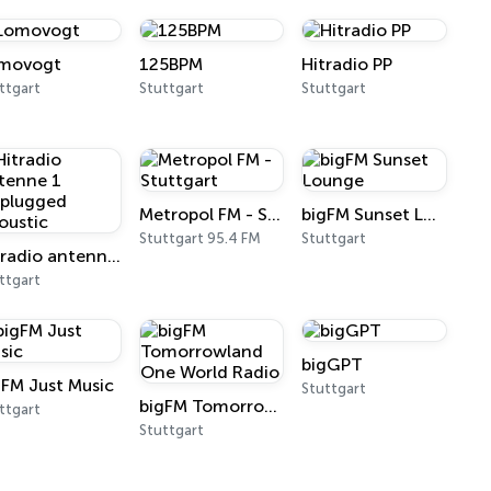
movogt
125BPM
Hitradio PP
ttgart
Stuttgart
Stuttgart
Metropol FM - Stuttgart
bigFM Sunset Lounge
Stuttgart 95.4 FM
Stuttgart
Hitradio antenne 1 Unplugged Acoustic
ttgart
bigGPT
gFM Just Music
Stuttgart
bigFM Tomorrowland One World Radio
ttgart
Stuttgart