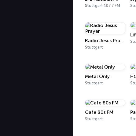
Stuttgart 107.7 FM
St
Li
Radio Jesus Prayer
St
Stuttgart
Metal Only
HO
Stuttgart
Stu
Cafe 80s FM
Pa
Stuttgart
St