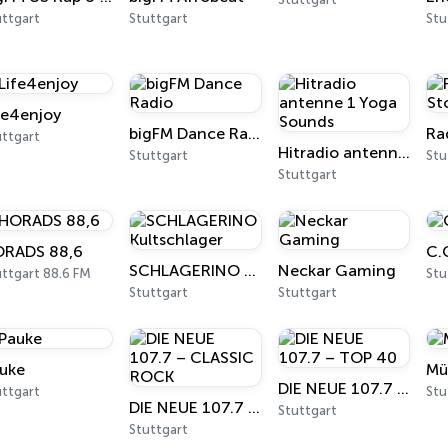
uttgart
Stuttgart
Stu
fe4enjoy
bigFM Dance Radio
uttgart
Hitradio antenne 1 Yoga Sounds
Stuttgart
Stu
Stuttgart
RADS 88,6
C.
SCHLAGERINO Kultschlager
Neckar Gaming
ttgart 88.6 FM
Stu
Stuttgart
Stuttgart
uke
Mü
DIE NEUE 107.7 – TOP 40
uttgart
Stu
DIE NEUE 107.7 – CLASSIC ROCK
Stuttgart
Stuttgart