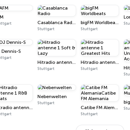
FM
Lo
Casablanca Radio
bigFM Worldbeats
uttgart
Stu
Stuttgart
Stuttgart
 Dennis-S
uttgart
Hitradio antenne 1 Soft & Lazy
Hitradio antenne 1 Greatest Hits
Stuttgart
Stuttgart
Stu
Nebenwelten
bi
Stuttgart
Hitradio antenne 1 R&B Beats
Catibe FM AlemaniaCatibe FM Alemania
Stu
uttgart
Stuttgart