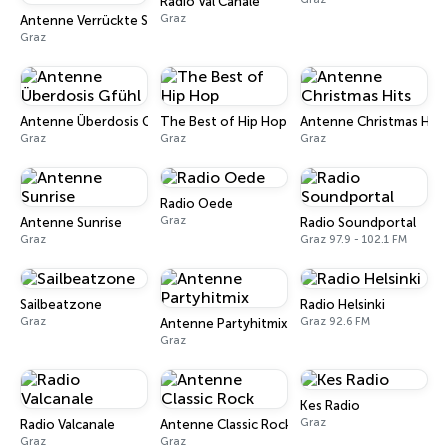
Radio Val Canale
Graz
Antenne Verrückte Stunde
Graz
Antenne Überdosis Gfühl
The Best of Hip Hop
Antenne Christmas Hits
Graz
Graz
Graz
Radio Oede
Graz
Antenne Sunrise
Radio Soundportal
Graz
Graz 97.9 - 102.1 FM
Sailbeatzone
Radio Helsinki
Graz
Graz 92.6 FM
Antenne Partyhitmix
Graz
Kes Radio
Graz
Radio Valcanale
Antenne Classic Rock
Graz
Graz