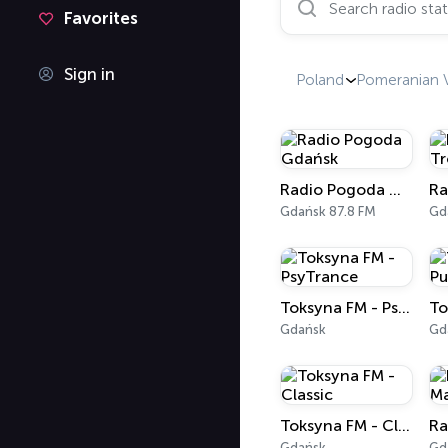
Favorites
Sign in
Poland
Pomeranian 
Radio Pogoda Gdańsk
Gdańsk 87.8 FM
Gd
Toksyna FM - PsyTrance
Gdańsk
Gd
Toksyna FM - Classic
Gdańsk
Gd