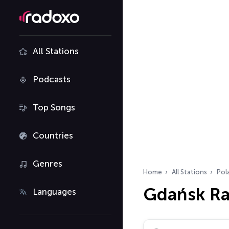
All Stations
Podcasts
Top Songs
Countries
Genres
Home
All Stations
Pol
Gdańsk Ra
Languages
Search radio stations