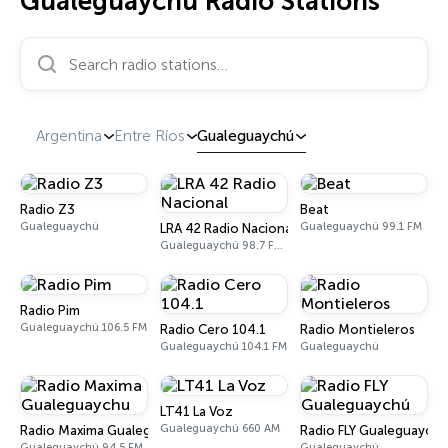
Gualeguaychú Radio Stations
Search radio stations…
Argentina
Entre Ríos
Gualeguaychú
Radio Z3
Beat
Gualeguaychú
Gualeguaychú 99.1 FM
LRA 42 Radio Nacional
Gualeguaychú 98.7 FM - 1310 AM
Radio Pim
Gualeguaychú 106.5 FM
Radio Cero 104.1
Radio Montieleros
Gualeguaychú 104.1 FM
Gualeguaychú
LT41 La Voz
Gualeguaychú 660 AM
Radio Maxima Gualeguaychu
Radio FLY Gualeguaychú
Gualeguaychú 94.5 FM
Gualeguaychú