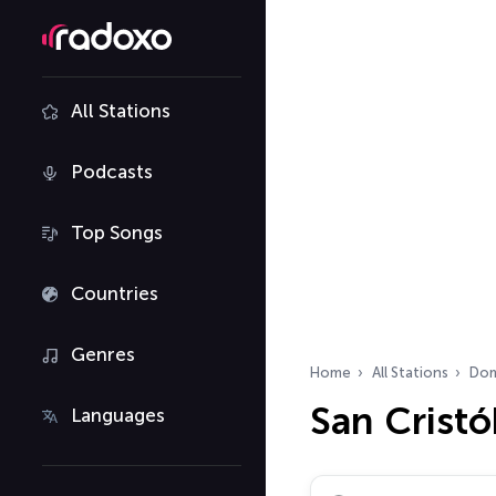
All Stations
Podcasts
Top Songs
Countries
Genres
Home
All Stations
Dom
San Cristó
Languages
Search radio stations