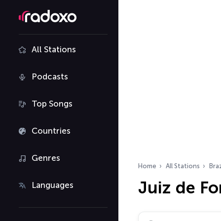
All Stations
Podcasts
Top Songs
Countries
Genres
Home
All Stations
Braz
Juiz de Fo
Languages
Search radio stations