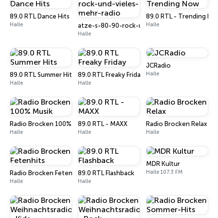
89.0 RTL Dance Hits
89.0 RTL - Trending N
Halle
Halle
atze-s-80-90-rock-und-vieles-mehr-radio
Halle
JCRadio
Halle
89.0 RTL Summer Hits
89.0 RTL Freaky Friday
Halle
Halle
Radio Brocken 100% Musik
89.0 RTL - MAXX
Radio Brocken Relax
Halle
Halle
Halle
MDR Kultur
Halle 107.3 FM
Radio Brocken Fetenhits
89.0 RTL Flashback
Halle
Halle