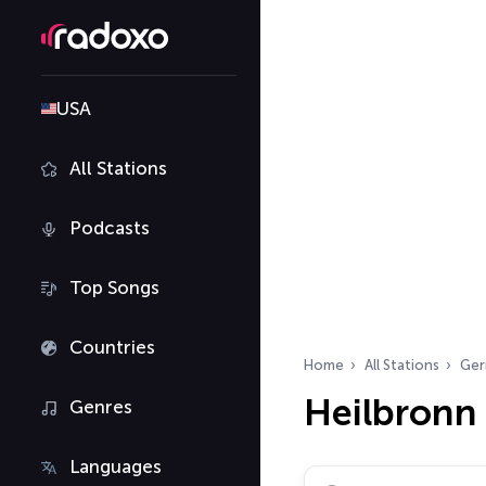
USA
All Stations
Podcasts
Top Songs
Countries
Home
All Stations
Ger
Heilbronn 
Genres
Languages
Search radio stations