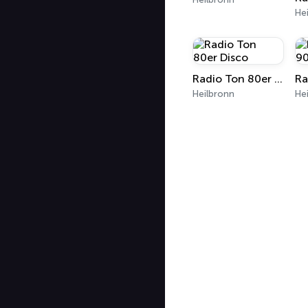
He
Radio Ton 80er Disco
Ra
Heilbronn
He