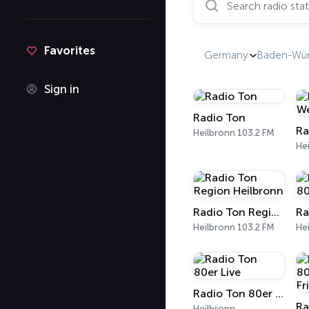
Favorites
Germany
Baden-Wür
Sign in
Radio Ton
Ra
Heilbronn 103.2 FM
He
Radio Ton Region Heilbronn
Heilbronn 103.2 FM
He
Radio Ton 80er Live
Heilbronn